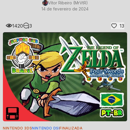
Vítor Ribeiro (MrVtR)
14 de fevereiro de 2024
1420
3
13
NINTENDO 3DS
NINTENDO DSI
FINALIZADA