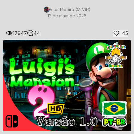
Vítor Ribeiro (MrVtR)
12 de maio de 2026
17947
44
45