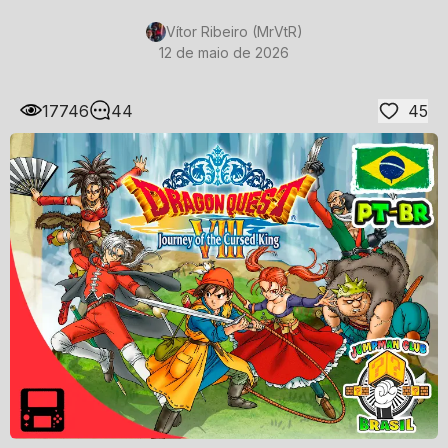
Vítor Ribeiro (MrVtR)
12 de maio de 2026
17746
44
45