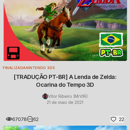
FINALIZADA
NINTENDO 3DS
[TRADUÇÃO PT-BR] A Lenda de Zelda:
Ocarina do Tempo 3D
Vítor Ribeiro (MrVtR)
21 de maio de 2021
67078
62
22