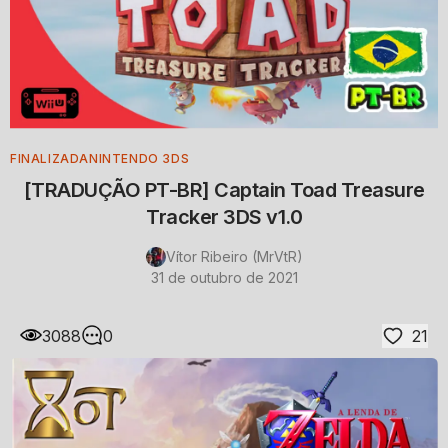
FINALIZADA
NINTENDO 3DS
[TRADUÇÃO PT-BR] Captain Toad Treasure
Tracker 3DS v1.0
Vítor Ribeiro (MrVtR)
31 de outubro de 2021
3088
0
21