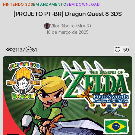
NINTENDO 3DS
EM ANDAMENTO
SEM DOWNLOAD
[PROJETO PT-BR] Dragon Quest 8 3DS
Vítor Ribeiro (MrVtR)
16 de março de 2025
21137
81
59